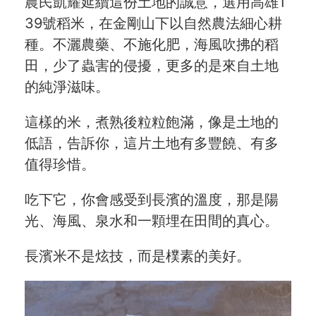
農民凱耀延續這份土地的誠意，選用高雄1
服務信箱
39號稻米，在金剛山下以自然農法細心耕
種。不灑農藥、不施化肥，海風吹拂的稻
關於
田，少了蟲害的侵擾，更多的是來自土地
的純淨滋味。
關於愛飯團
這樣的米，煮熟後粒粒飽滿，像是土地的
聯絡我們
低語，告訴你，這片土地有多豐饒、有多
合作與廣告
值得珍惜。
媒體推薦與報導
吃下它，你會感受到長濱的溫度，那是陽
光、海風、泉水和一顆埋在田間的真心。
隱私保護
資訊安全
長濱米不是炫技，而是樸素的美好。
服務條款