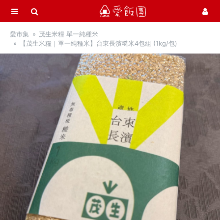
選單
愛飯團
愛市集
茂生米糧 單一純種米
首頁
【茂生米糧｜單一純種米】台東長濱糙米4包組 (1kg/包)
愛市集商品館
21
中秋月餅 / 禮盒
中秋烤肉 / 生鮮
季節推薦 / 新品登場
活力早餐
營養補給站
吃零食
愛甜點
火腿．起司．歐陸食材
料理盛宴