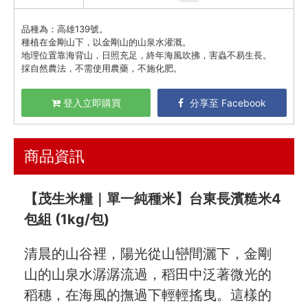
泉發蜂蜜 / 保養修護
品種為：高雄139號。
大花農場 食用玫瑰花
種植在金剛山下，以金剛山的山泉水灌溉。
五穀雜糧
地理位置靠海背山，日照充足，終年海風吹拂，害蟲不易生長。
採自然農法，不需使用農藥，不施化肥。
香菇 / 蘿蔔乾 / 昆布
雞蛋 / 生菜 / 玉米粒
登入立即購買
分享至 Facebook
水果姐姐精選
祥記&梅這回事
永豐餘 蔬果/零食/乾貨
商品資訊
俵屋玄兵衛
羅東鎮農會
【茂生米糧｜單一純種米】台東長濱糙米4
油鹽醬醋
包組 (1kg/包)
頂級美食
清晨的山谷裡，陽光從山巒間灑下，金剛
餐廚好朋友
山的山泉水潺潺流過，稻田中泛著微光的
生活美學
稻穗，在海風的撫過下輕輕搖曳。這樣的
🇯🇵 日本專區