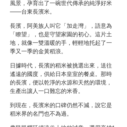
風景，孕育出了一碗世代傳承的純淨好米
最新飯團
——台東長濱米。
15
Blog
長濱，阿美族人叫它「加走灣」，語意為
「瞭望」，也是守望家園的初心。這片土
會員服務
地，就像一雙溫暖的手，輕輕地托起了一
季又一季的金黃稻浪。
社群
日據時代，長濱的稻米被挑選出來，送往
愛飯團FB粉絲團
遙遠的國度，供給日本皇室的餐桌。那時
YouTube
的長濱，便以乾淨的水源和天然的環境，
生產出讓人一口難忘的米香。
Instagram
到現在，長濱米的口碑仍然不減，說它是
聯絡我們
稻米界的名門也不為過。
客服專線