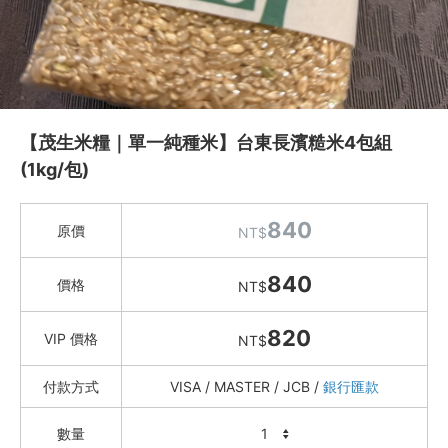
水餃 / 麵食 / 湯圓 / 包子
滷味 / 香腸 / 下酒菜
熟食 / 小吃 / 鮑魚罐
喝湯吃火鍋
【茂生米糧｜單一純種米】台東長濱糙米4包組
礦泉水 / 氣泡水
(1kg/包)
喫茶喝咖啡 / 飲料
840
農產 / 乾貨
原價
NT$
特瑪多有機農園
840
價格
NT$
茂生米糧 單一純種米
富興米店
820
VIP 價格
NT$
台灣好蒡 牛蒡茶、牛蒡脆片
信豐農場 台灣紅藜
付款方式
VISA / MASTER / JCB /
銀行匯款
花蓮 秧田良品
2021老梅 (社會企業)
數量