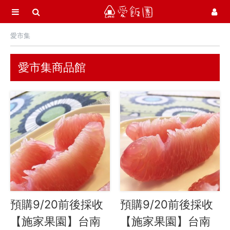
選單
愛飯團
愛市集
首頁
愛市集商品館
21
愛市集商品館
最新飯團
15
Blog
會員服務
社群
愛飯團FB粉絲團
預購9/20前後採收
預購9/20前後採收
YouTube
【施家果園】台南
【施家果園】台南