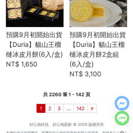
預購9月初開始出貨
預購9月初開始出貨
【Duria】貓山王榴
【Duria】貓山王榴
槤冰皮月餅(6入/盒)
槤冰皮月餅2盒組
NT$ 1,650
(6入/盒)
NT$ 3,100
共 2260 筆 1 - 142 頁
1
2
3
...
142
好心地科技、好心地新鮮 © 2026 版權所有
本網站內之全部圖文，係屬於好心地科技股份有限公司所有，非經本公司同意