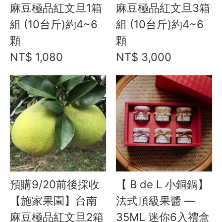
Instagram
麻豆極品紅文旦1箱
麻豆極品紅文旦3箱
組 (10台斤)約4~6
組 (10台斤)約4~6
聯絡我們
顆
顆
客服專線
NT$ 1,080
NT$ 3,000
服務信箱
關於
關於愛飯團
聯絡我們
合作與廣告
預購9/20前後採收
【 B de L 小銅鍋】
媒體推薦與報導
【施家果園】台南
法式頂級果醬 —
麻豆極品紅文旦2箱
35ML 迷你6入禮盒
隱私保護