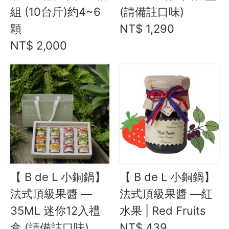
組 (10台斤)約4~6
(請備註口味)
資訊安全
顆
NT$ 1,290
服務條款
NT$ 2,000
【 B de L 小銅鍋】
【 B de L 小銅鍋】
法式頂級果醬 —
法式頂級果醬 —紅
35ML 迷你12入禮
水果 | Red Fruits
盒 (請備註口味)
NT$ 439