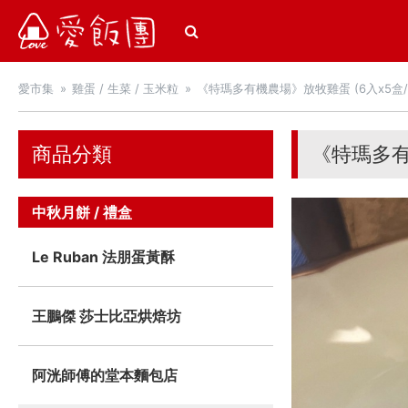
愛飯團
愛市集
雞蛋 / 生菜 / 玉米粒
《特瑪多有機農場》放牧雞蛋 (6入x5盒/
商品分類
《特瑪多有
中秋月餅 / 禮盒
Le Ruban 法朋蛋黃酥
王鵬傑 莎士比亞烘焙坊
阿洸師傅的堂本麵包店