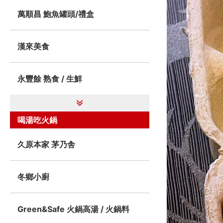
萬順昌 鮑魚罐頭/禮盒
漢來美食
永豐餘 熟食 / 生鮮
喝湯吃火鍋
久原本家 茅乃舎
冬鄉小廚
Green&Safe 火鍋高湯 / 火鍋料