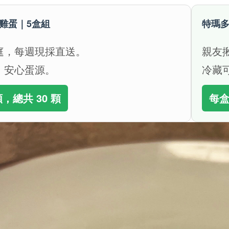
雞蛋｜5盒組
特瑪多
庭，每週現採直送。
親友
、安心蛋源。
冷藏
顆，總共 30 顆
每盒