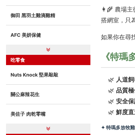
👩‍🌾 
御田 黑羽土雞滴雞精
搭網室，只
AFC 美妍保健
如果你在尋
《特瑪多
吃零食
Nuts Knock 堅果敲敲
人道飼
品質極
關公麻辣花生
安全保
鮮度直
美佐子 肉乾零嘴
✦ 特瑪多放牧