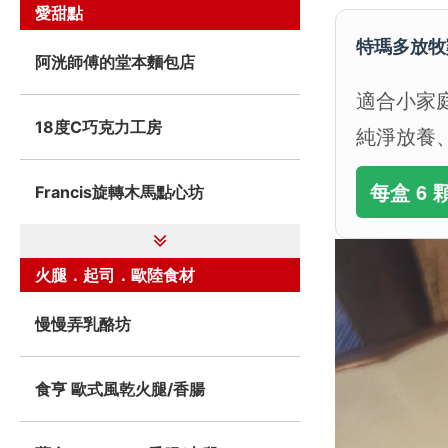
愛甜點
特瑪多放牧
阿洸師傅的堂本麵包店
適合小家
18度C巧克力工房
純淨放養
每盒 6 
Francis旋轉木馬點心坊
火腿．起司．歐陸食材
慢慢弄乳酪坊
食亨 歐式風乾火腿/香腸