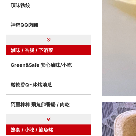
頂味執餃
神奇QQ肉圓
滷味 / 香腸 / 下酒菜
Green&Safe 安心滷味/小吃
鬆軟香Q~冰烤地瓜
阿里棒棒 飛魚卵香腸 / 肉乾
熟食 / 小吃 / 鮑魚罐