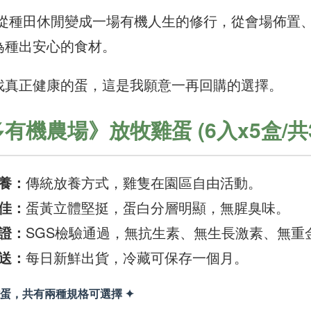
農場主從種田休閒變成一場有機人生的修行，從會場佈
為種出安心的食材。
找真正健康的蛋，這是我願意一再回購的選擇。
有機農場》放牧雞蛋 (6入x5盒/共3
養：
傳統放養方式，雞隻在園區自由活動。
佳：
蛋黃立體堅挺，蛋白分層明顯，無腥臭味。
證：
SGS檢驗通過，無抗生素、無生長激素、無重
送：
每日新鮮出貨，冷藏可保存一個月。
雞蛋，共有兩種規格可選擇 ✦