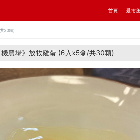
首頁
愛市
共30顆)
機農場》放牧雞蛋 (6入x5盒/共30顆)