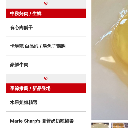
中秋烤肉 / 生鮮
有心肉舖子
卡馬龍 白晶蝦 / 烏魚子鴨胸
豪鮮牛肉
季節推薦 / 新品登場
水果姐姐精選
Marie Sharp's 夏普奶奶辣椒醬