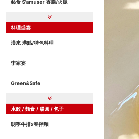
藝食 S'amuser 香腸/火腿
料理盛宴
漢來 港點/特色料理
李家宴
Green&Safe
水餃 / 麵食 / 湯圓 / 包子
朗寧牛排x春拌麵