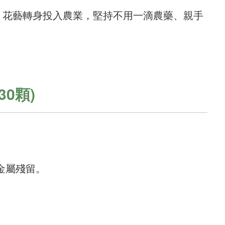
置、花藝轉身投入農業，堅持不用一滴農藥、親手
0顆)
金屬殘留。