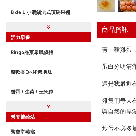
B de L 小銅鍋法式頂級果醬
商品資訊
活力早餐
有一種雞蛋
Ringo品菓希臘優格
蛋白分明清
鬆軟香Q~冰烤地瓜
這是我最近
雞蛋 / 生菜 / 玉米粒
雞隻們每天
與自然的厚
營養補給站
炒蛋不必多
聚寶堂燕窩