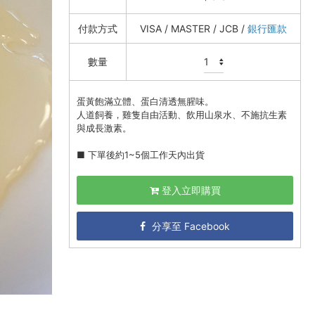
付款方式
VISA / MASTER / JCB /
銀行匯款
數量
蛋黃飽滿立體、蛋白清透無腥味。
人道飼養，雞隻自由活動、飲用山泉水、不施抗生素
與成長激素。
■ 下單後約1~5個工作天內出貨
登入立即購買
分享至 Facebook