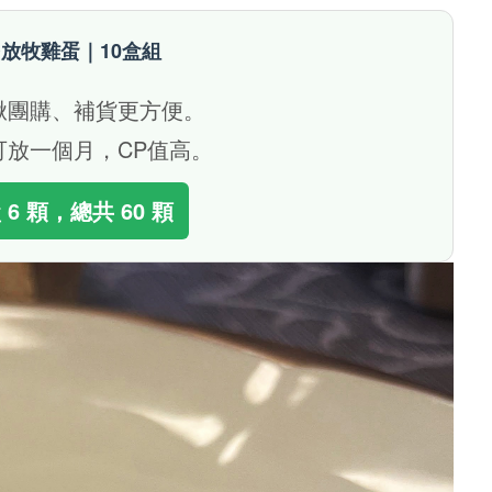
放牧雞蛋｜10盒組
揪團購、補貨更方便。
可放一個月，CP值高。
 6 顆，總共 60 顆