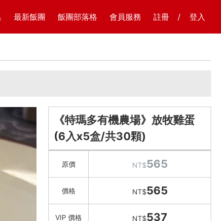
集
最新飯團
飯團部落格
會員服務
註冊
/
登入
《特瑪多有機農場》放牧雞蛋
(6入x5盒/共30顆)
565
原價
NT$
565
價格
NT$
537
VIP 價格
NT$