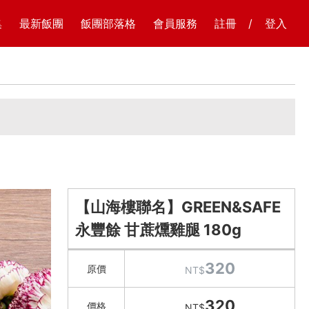
集
最新飯團
飯團部落格
會員服務
註冊
/
登入
【山海樓聯名】GREEN&SAFE
永豐餘 甘蔗燻雞腿 180g
320
原價
NT$
320
價格
NT$