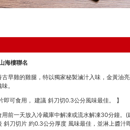
-山海樓聯名
養古早雞的雞腿，特以獨家秘製滷汁入味，金黃油亮
滋味。
片即可食用， 建議 斜刀切0.3公分風味最佳。 】
食用前一天放入冷藏庫中解凍或流水解凍30分鐘。(
 斜刀切片 約0.3公分厚度 風味最佳，並淋上醬汁