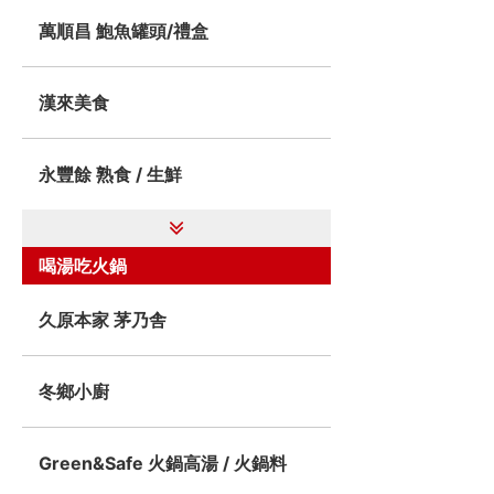
萬順昌 鮑魚罐頭/禮盒
漢來美食
永豐餘 熟食 / 生鮮
喝湯吃火鍋
久原本家 茅乃舎
冬鄉小廚
Green&Safe 火鍋高湯 / 火鍋料