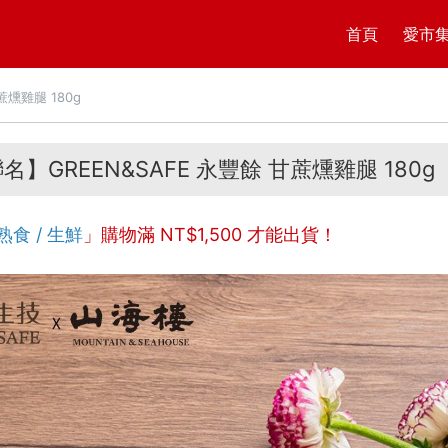
首頁
愛市
蔗燻雞腿 180g
】GREEN&SAFE 永豐餘 甘蔗燻雞腿 180g
熟食 / 生鮮
」購物滿 NT$
1,500
才能出貨！