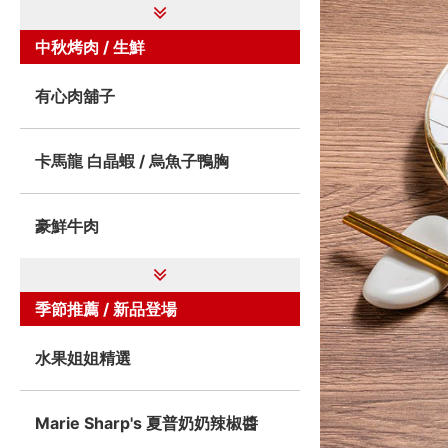
中秋烤肉 / 生鮮
有心肉舖子
卡馬龍 白晶蝦 / 烏魚子鴨胸
豪鮮牛肉
季節推薦 / 新品登場
水果姐姐精選
Marie Sharp's 夏普奶奶辣椒醬