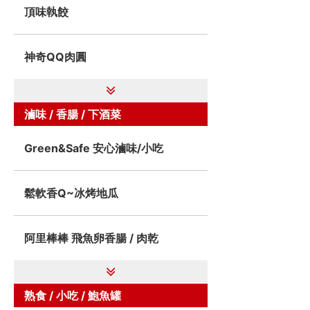
頂味執餃
神奇QQ肉圓
滷味 / 香腸 / 下酒菜
Green&Safe 安心滷味/小吃
鬆軟香Q~冰烤地瓜
阿里棒棒 飛魚卵香腸 / 肉乾
熟食 / 小吃 / 鮑魚罐