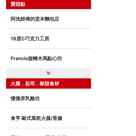
愛甜點
阿洸師傅的堂本麵包店
18度C巧克力工房
Francis旋轉木馬點心坊
火腿．起司．歐陸食材
慢慢弄乳酪坊
食亨 歐式風乾火腿/香腸