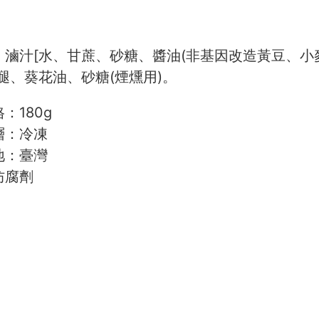
：滷汁[水、甘蔗、砂糖、醬油(非基因改造黃豆、小
腿、葵花油、砂糖(煙燻用)。
：180g
：冷凍
：臺灣
防腐劑