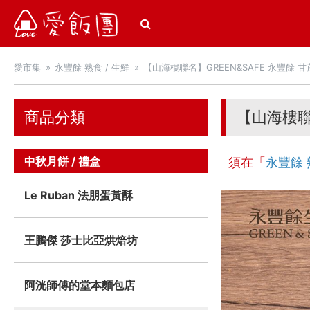
愛飯團
愛市集
永豐餘 熟食 / 生鮮
【山海樓聯名】GREEN&SAFE 永豐餘 甘
商品分類
【山海樓聯名
中秋月餅 / 禮盒
須在「
永豐餘 
Le Ruban 法朋蛋黃酥
王鵬傑 莎士比亞烘焙坊
阿洸師傅的堂本麵包店