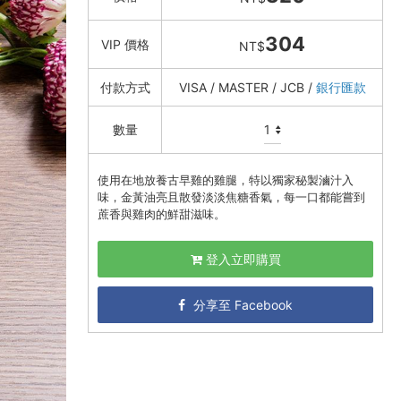
304
VIP 價格
NT$
付款方式
VISA / MASTER / JCB /
銀行匯款
數量
使用在地放養古早雞的雞腿，特以獨家秘製滷汁入
味，金黃油亮且散發淡淡焦糖香氣，每一口都能嘗到
蔗香與雞肉的鮮甜滋味。
登入立即購買
分享至 Facebook