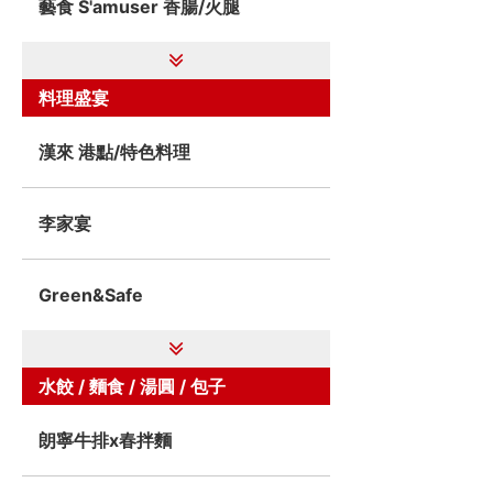
藝食 S'amuser 香腸/火腿
料理盛宴
漢來 港點/特色料理
李家宴
Green&Safe
水餃 / 麵食 / 湯圓 / 包子
朗寧牛排x春拌麵