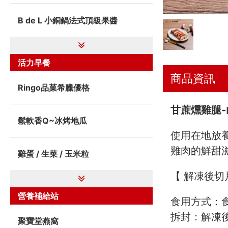
B de L 小銅鍋法式頂級果醬
活力早餐
商品資訊
Ringo品菓希臘優格
甘蔗燻雞腿
鬆軟香Q~冰烤地瓜
使用在地放
雞肉的鮮甜
雞蛋 / 生菜 / 玉米粒
【 解凍後切
營養補給站
食用方式：
拆封：解凍後
聚寶堂燕窩