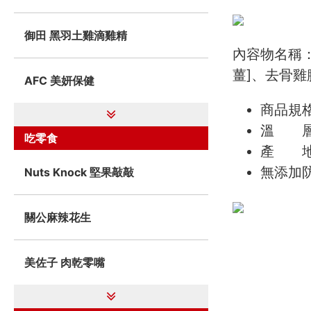
御田 黑羽土雞滴雞精
內容物名稱
薑]、去骨雞
AFC 美妍保健
商品規格
溫 層
吃零食
產 地
無添加
Nuts Knock 堅果敲敲
關公麻辣花生
美佐子 肉乾零嘴