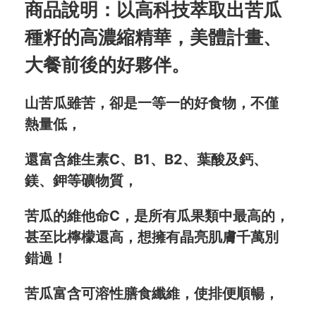
商品說明：以高科技萃取出苦瓜
種籽的高濃縮精華，美體計畫、
大餐前後的好夥伴。
山苦瓜雖苦，卻是一等一的好食物，不僅
熱量低，
還富含維生素C、B1、B2、葉酸及鈣、
鎂、鉀等礦物質，
苦瓜的維他命C，是所有瓜果類中最高的，
甚至比檸檬還高，想擁有晶亮肌膚千萬別
錯過！
苦瓜富含可溶性膳食纖維，使排便順暢，