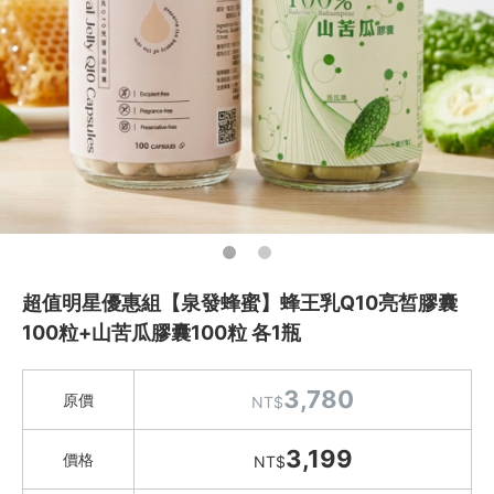
Instagram
聯絡我們
客服專線
服務信箱
關於
關於愛飯團
超值明星優惠組【泉發蜂蜜】蜂王乳Q10亮皙膠囊
100粒+山苦瓜膠囊100粒 各1瓶
聯絡我們
合作與廣告
3,780
原價
NT$
媒體推薦與報導
3,199
價格
NT$
隱私保護