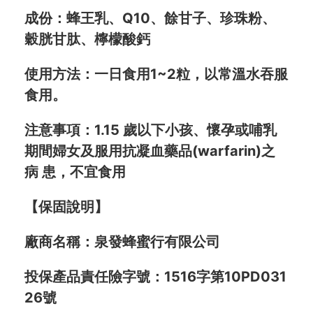
成份：蜂王乳、Q10、餘甘子、珍珠粉、
穀胱甘肽、檸檬酸鈣
使用方法：一日食用1~2粒，以常溫水吞服
食用。
注意事項：
1.15 歲以下小孩、懷孕或哺乳
期間婦女及服用抗凝血藥品(warfarin)之
病 患，不宜食用
【保固說明】
廠商名稱：泉發蜂蜜行有限公司
投保產品責任險字號：1516字第10PD031
26號