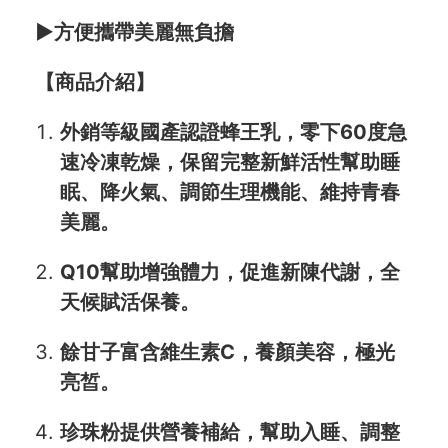
►方便攜帶美麗無負擔
【商品介紹】
外銷等級國產認證蜂王乳，零下60度急
速冷凍乾燥，保留完整新鮮活性幫助睡
眠、降火氣、調節生理機能、維持青春
美麗。
Q10幫助增強體力，促進新陳代謝，全
天候賦活保養。
餘甘子富含維生素C，養顏美容，極光
亮皙。
珍珠粉提供營養補給，幫助入睡、調整