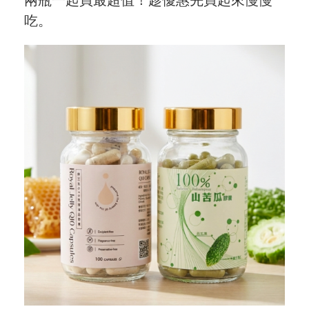
兩瓶一起買最超值！趁優惠先買起來慢慢
吃。