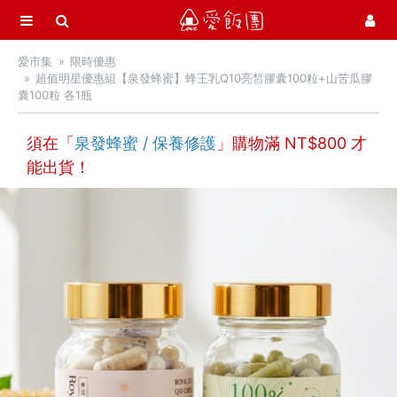
選單
愛飯團
愛市集
限時優惠
首頁
超值明星優惠組【泉發蜂蜜】蜂王乳Q10亮皙膠囊100粒+山苦瓜膠
囊100粒 各1瓶
愛市集商品館
21
須在「
泉發蜂蜜 / 保養修護
」購物滿 NT$
800
才
最新飯團
15
能出貨！
Blog
會員服務
社群
愛飯團FB粉絲團
YouTube