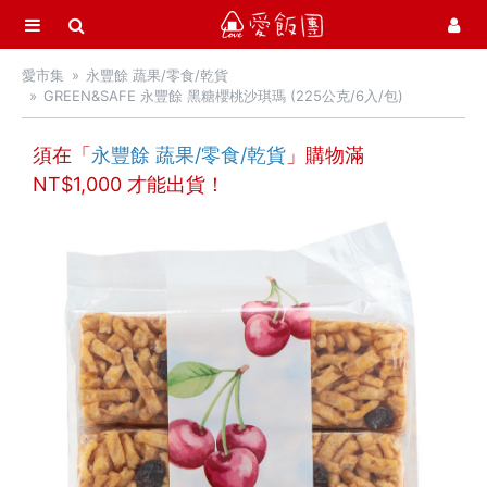
選單
愛飯團
愛市集
永豐餘 蔬果/零食/乾貨
首頁
GREEN&SAFE 永豐餘 黑糖櫻桃沙琪瑪 (225公克/6入/包)
愛市集商品館
21
須在「
永豐餘 蔬果/零食/乾貨
」購物滿
最新飯團
14
NT$
1,000
才能出貨！
Blog
會員服務
社群
愛飯團FB粉絲團
YouTube