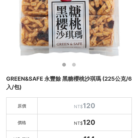
Instagram
聯絡我們
客服專線
服務信箱
關於
GREEN&SAFE 永豐餘 黑糖櫻桃沙琪瑪 (225公克/6
關於愛飯團
入/包)
聯絡我們
120
原價
NT$
合作與廣告
120
媒體推薦與報導
價格
NT$
隱私保護