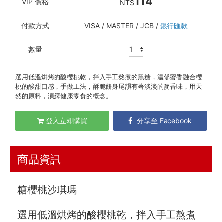
114
VIP 價格
NT$
資訊安全
付款方式
VISA / MASTER / JCB /
銀行匯款
服務條款
數量
選用低溫烘烤的酸櫻桃乾，拌入手工熬煮的黑糖，濃郁蜜香融合櫻
桃的酸甜口感，手做工法，酥脆餅身尾韻有著淡淡的麥香味，用天
然的原料，演繹健康零食的概念。
登入立即購買
分享至 Facebook
商品資訊
糖櫻桃沙琪瑪
選用低溫烘烤的酸櫻桃乾，拌入手工熬煮