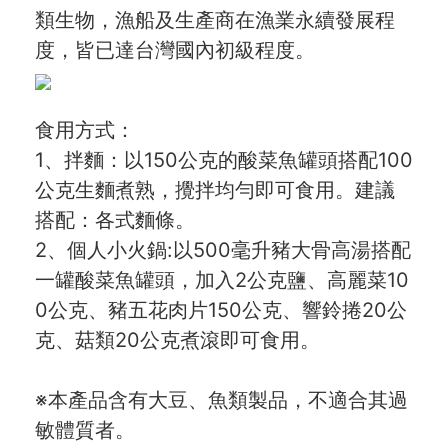
類生物，漁船及生產商在漁業永續發展程
度，皆已達台灣國內初級程度。
食用方式：
1、拌麵：以150公克的酸菜魚罐頭搭配100
公克生麵煮熟，攪拌均勻即可食用。建議
搭配：各式麵條。
2、個人小火鍋:以500毫升豬大骨高湯搭配
一罐酸菜魚罐頭，加入2公克鹽、高麗菜10
0公克、豬五花肉片150公克、響鈴捲20公
克、菇類20公克煮滾即可食用。
※本產品含有大豆、魚類製品，不適合其過
敏體質者。