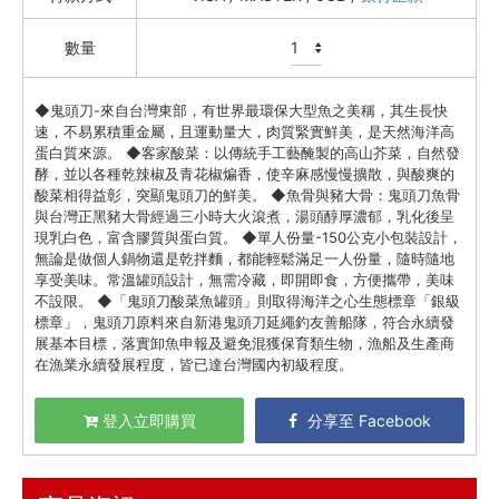
資訊安全
數量
服務條款
◆鬼頭刀-來自台灣東部，有世界最環保大型魚之美稱，其生長快
速，不易累積重金屬，且運動量大，肉質緊實鮮美，是天然海洋高
蛋白質來源。 ◆客家酸菜：以傳統手工藝醃製的高山芥菜，自然發
酵，並以各種乾辣椒及青花椒煸香，使辛麻感慢慢擴散，與酸爽的
酸菜相得益彰，突顯鬼頭刀的鮮美。 ◆魚骨與豬大骨：鬼頭刀魚骨
與台灣正黑豬大骨經過三小時大火滾煮，湯頭醇厚濃郁，乳化後呈
現乳白色，富含膠質與蛋白質。 ◆單人份量-150公克小包裝設計，
無論是做個人鍋物還是乾拌麵，都能輕鬆滿足一人份量，隨時隨地
享受美味。常溫罐頭設計，無需冷藏，即開即食，方便攜帶，美味
不設限。 ◆「鬼頭刀酸菜魚罐頭」則取得海洋之心生態標章「銀級
標章」，鬼頭刀原料來自新港鬼頭刀延繩釣友善船隊，符合永續發
展基本目標，落實卸魚申報及避免混獲保育類生物，漁船及生產商
在漁業永續發展程度，皆已達台灣國內初級程度。
登入立即購買
分享至 Facebook