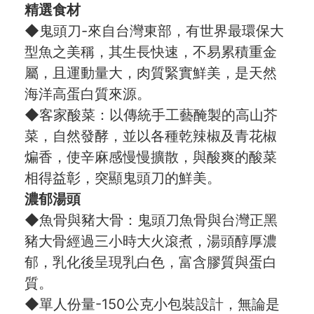
精選食材
◆鬼頭刀-來自台灣東部，有世界最環保大
型魚之美稱，其生長快速，不易累積重金
屬，且運動量大，肉質緊實鮮美，是天然
海洋高蛋白質來源。
◆客家酸菜：以傳統手工藝醃製的高山芥
菜，自然發酵，並以各種乾辣椒及青花椒
煸香，使辛麻感慢慢擴散，與酸爽的酸菜
相得益彰，突顯鬼頭刀的鮮美。
濃郁湯頭
◆魚骨與豬大骨：鬼頭刀魚骨與台灣正黑
豬大骨經過三小時大火滾煮，湯頭醇厚濃
郁，乳化後呈現乳白色，富含膠質與蛋白
質。
◆單人份量-150公克小包裝設計，無論是