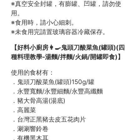
※真空安全封罐，有膨罐、凹罐，請勿使
用。
※食用時，請小心細刺。
※未食用完請置玻璃容器冷藏保存。
【好料小廚房👩‍🍳鬼頭刀酸菜魚(罐頭)(四
種料理教學-湯麵/拌麵/火鍋/開罐即食)】
使用的食材有：
．鬼頭刀酸菜魚(罐頭)150g/罐
．永豐寬麵/永豐細麵/永豐高纖麵
．豬大骨高湯(湯底)
．高麗菜
．台灣正黑豬去皮五花肉片
．涮涮響鈴卷
．有機黑木耳