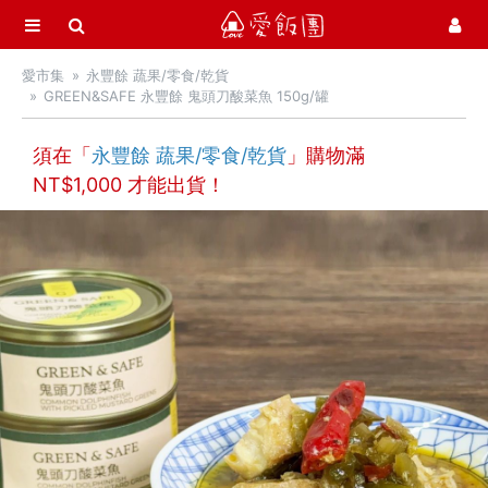
選單
愛飯團
愛市集
永豐餘 蔬果/零食/乾貨
首頁
GREEN&SAFE 永豐餘 鬼頭刀酸菜魚 150g/罐
愛市集商品館
21
須在「
永豐餘 蔬果/零食/乾貨
」購物滿
最新飯團
14
NT$
1,000
才能出貨！
Blog
會員服務
社群
愛飯團FB粉絲團
YouTube