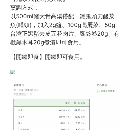
烹調方式：
以500ml豬大骨高湯搭配一罐鬼頭刀酸菜
魚(罐頭)，加入2g鹽、100g高麗菜、50g
台灣正黑豬去皮五花肉片、響鈴卷20g、有
機黑木耳20g煮滾即可食用。
【開罐即食】開罐即可食用。