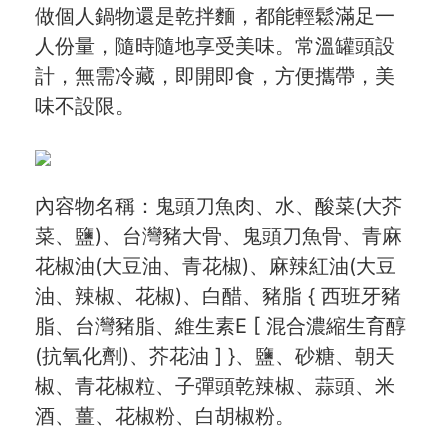
做個人鍋物還是乾拌麵，都能輕鬆滿足一
人份量，隨時隨地享受美味。常溫罐頭設
計，無需冷藏，即開即食，方便攜帶，美
味不設限。
內容物名稱：鬼頭刀魚肉、水、酸菜(大芥
菜、鹽)、台灣豬大骨、鬼頭刀魚骨、青麻
花椒油(大豆油、青花椒)、麻辣紅油(大豆
油、辣椒、花椒)、白醋、豬脂 { 西班牙豬
脂、台灣豬脂、維生素E [ 混合濃縮生育醇
(抗氧化劑)、芥花油 ] }、鹽、砂糖、朝天
椒、青花椒粒、子彈頭乾辣椒、蒜頭、米
酒、薑、花椒粉、白胡椒粉。