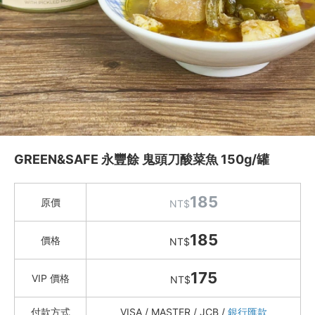
Instagram
聯絡我們
客服專線
服務信箱
關於
GREEN&SAFE 永豐餘 鬼頭刀酸菜魚 150g/罐
關於愛飯團
185
原價
NT$
聯絡我們
185
價格
NT$
合作與廣告
175
媒體推薦與報導
VIP 價格
NT$
隱私保護
付款方式
VISA / MASTER / JCB /
銀行匯款