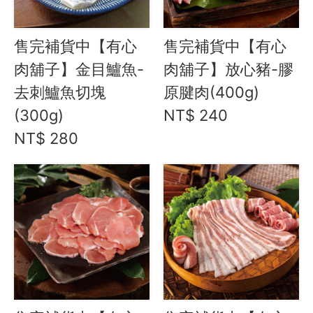
喫茶喝咖啡 / 飲料
售完補貨中【有心
售完補貨中【有心
農產 / 乾貨
肉舖子】金目鱸魚-
肉舖子】放心豬-膠
油鹽醬醋
去刺鱸魚切塊
原腱肉(400g)
頂級美食
(300g)
NT$ 240
餐廚好朋友
NT$ 280
生活美學
🇯🇵 日本專區
最新飯團
14
Blog
會員服務
社群