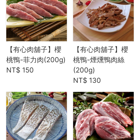
水餃 / 麵食 / 湯圓 / 包子
滷味 / 香腸 / 下酒菜
熟食 / 小吃 / 鮑魚罐
喝湯吃火鍋
【有心肉舖子】櫻
【有心肉舖子】櫻
久原本家 茅乃舎
冬鄉小廚
桃鴨-菲力肉(200g)
桃鴨-煙燻鴨肉絲
Green&Safe 火鍋高湯 / 火鍋料
NT$ 150
(200g)
湯品鍋物
NT$ 130
紐西蘭不老鮭 (國王鮭)
有心肉舖子
迴流海味 安心海鮮
卡馬龍 白晶蝦 / 烏魚子鴨胸
小川漁屋
約克街肉鋪
礦泉水 / 氣泡水