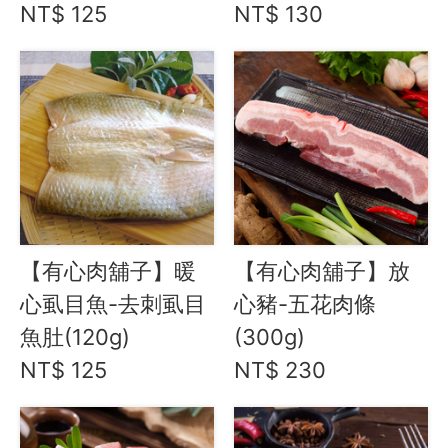
NT$ 125
NT$ 130
合作與廣告
媒體推薦與報導
隱私保護
資訊安全
服務條款
【有心肉舖子】暖
【有心肉舖子】放
心虱目魚-去刺虱目
心豬-五花肉條
魚肚(120g)
(300g)
NT$ 125
NT$ 230