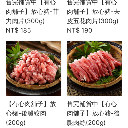
售完補貨中【有心
售完補貨中【有心
愛飯團FB粉絲團
肉舖子】放心豬-菲
肉舖子】放心豬-去
力肉片(300g)
皮五花肉片(300g)
YouTube
NT$ 185
NT$ 190
Instagram
聯絡我們
客服專線
服務信箱
關於
【有心肉舖子】放
售完補貨中【有心
關於愛飯團
心豬-後腿絞肉
肉舖子】放心豬-後
(200g)
腿肉絲(200g)
聯絡我們