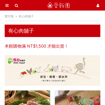
選單
愛飯團
愛市集
有心肉舖子
首頁
愛市集商品館
21
有心肉舖子
中秋月餅 / 禮盒
本館購物滿 NT$
1,500
才能出貨！
中秋烤肉 / 生鮮
季節推薦 / 新品登場
活力早餐
營養補給站
吃零食
愛甜點
火腿．起司．歐陸食材
料理盛宴