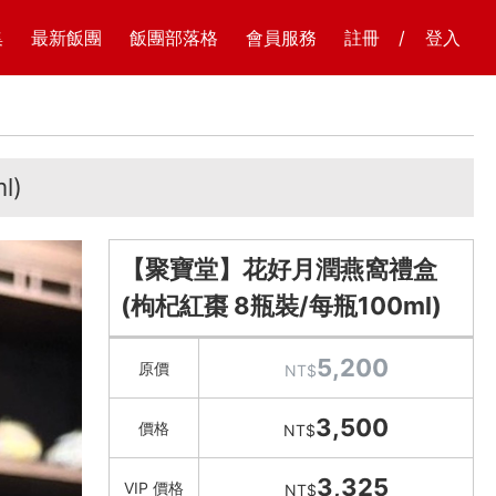
集
最新飯團
飯團部落格
會員服務
註冊
/
登入
l)
【聚寶堂】花好月潤燕窩禮盒
(枸杞紅棗 8瓶裝/每瓶100ml)
5,200
原價
NT$
3,500
價格
NT$
3,325
VIP 價格
NT$