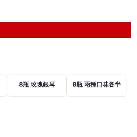
8瓶 玫瑰銀耳
8瓶 兩種口味各半