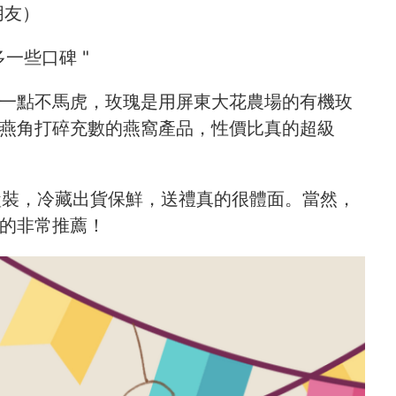
朋友）
一些口碑 "
一點不馬虎，玫瑰是用屏東大花農場的有機玫
燕角打碎充數的燕窩產品，性價比真的超級
禮盒裝，冷藏出貨保鮮，送禮真的很體面。當然，
的非常推薦！