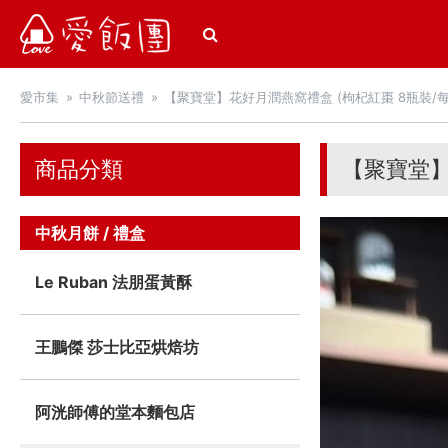
愛飯團
愛市集
中秋節送禮
【聚寶堂】花好月潤燕窩禮盒 (枸杞紅棗 8瓶裝/每瓶
商品分類
【聚寶堂】
中秋月餅 / 禮盒
Le Ruban 法朋蛋黃酥
王鵬傑 莎士比亞烘焙坊
阿洸師傅的堂本麵包店