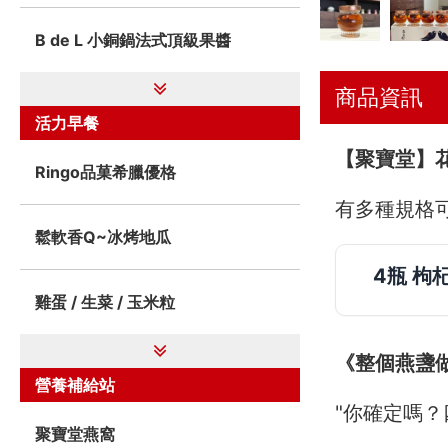
B de L 小銅鍋法式頂級果醬
商品資訊
活力早餐
【聚寶堂】花
Ringo品菓希臘優格
有多種規格
鬆軟香Q~冰烤地瓜
4瓶 枸
雞蛋 / 生菜 / 玉米粒
《整個燕盞
營養補給站
"你確定嗎？四
聚寶堂燕窩