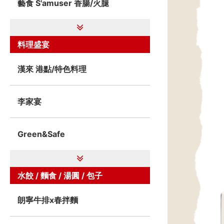
藝食 S'amuser 香腸/火腿
料理盛宴
漢來 港點/特色料理
李家宴
Green&Safe
水餃 / 麵食 / 湯圓 / 包子
朗寧牛排x春拌麵