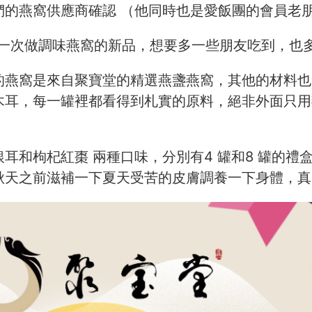
們的燕窩供應商確認 （他同時也是愛飯團的會員老
第一次做調味燕窩的新品，想要多一些朋友吃到，也多
的燕窩是來自聚寶堂的精選燕盞燕窩，其他的材料也
木耳，每一罐裡都看得到札實的原料，絕非外面只用
銀耳和枸杞紅棗 兩種口味，分別有4 罐和8 罐的
秋天之前滋補一下夏天受苦的皮膚調養一下身體，真