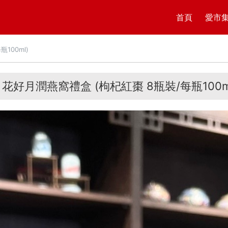
首頁
愛市
100ml)
花好月潤燕窩禮盒 (枸杞紅棗 8瓶裝/每瓶100m