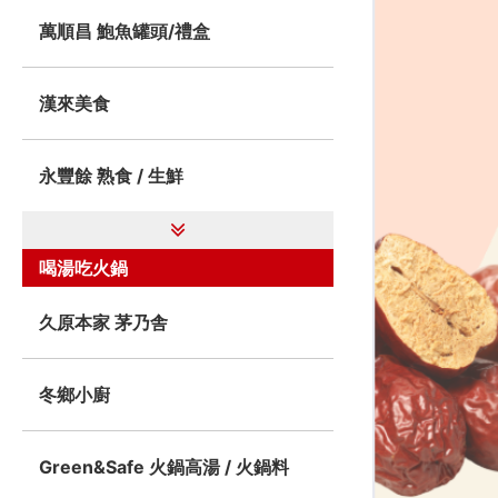
萬順昌 鮑魚罐頭/禮盒
漢來美食
永豐餘 熟食 / 生鮮
喝湯吃火鍋
久原本家 茅乃舎
冬鄉小廚
Green&Safe 火鍋高湯 / 火鍋料