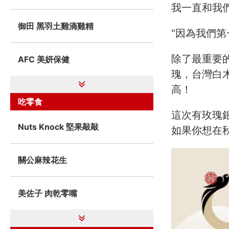
我一直和我
御田 黑羽土雞滴雞精
"因為我們
除了最重要
AFC 美妍保健
瑰，台灣白
高！
吃零食
這次有玫瑰
Nuts Knock 堅果敲敲
如果你想在
關公麻辣花生
美佐子 肉乾零嘴