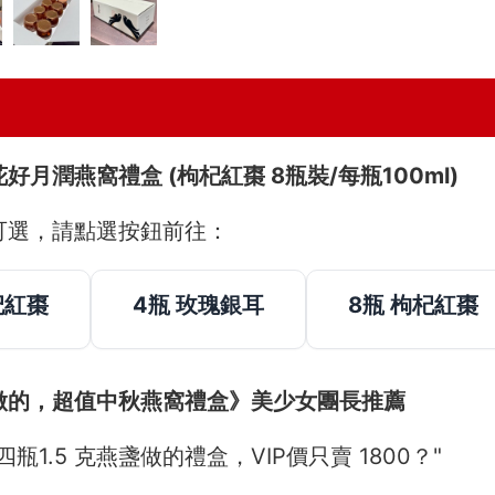
好月潤燕窩禮盒 (枸杞紅棗 8瓶裝/每瓶100ml)
可選，請點選按鈕前往：
杞紅棗
4瓶 玫瑰銀耳
8瓶 枸杞紅棗
做的，超值中秋燕窩禮盒》美少女團長推薦
瓶1.5 克燕盞做的禮盒，VIP價只賣 1800？"