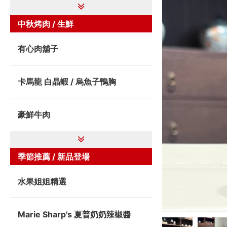
中秋烤肉 / 生鮮
有心肉舖子
卡馬龍 白晶蝦 / 烏魚子鴨胸
豪鮮牛肉
季節推薦 / 新品登場
水果姐姐精選
Marie Sharp's 夏普奶奶辣椒醬