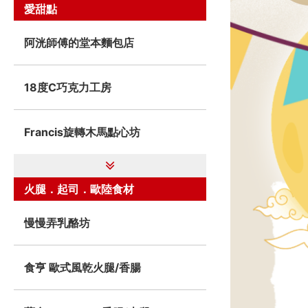
愛甜點
阿洸師傅的堂本麵包店
18度C巧克力工房
Francis旋轉木馬點心坊
火腿．起司．歐陸食材
慢慢弄乳酪坊
食亨 歐式風乾火腿/香腸