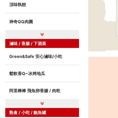
頂味執餃
神奇QQ肉圓
滷味 / 香腸 / 下酒菜
Green&Safe 安心滷味/小吃
鬆軟香Q~冰烤地瓜
阿里棒棒 飛魚卵香腸 / 肉乾
熟食 / 小吃 / 鮑魚罐