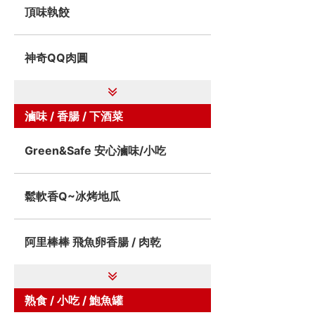
頂味執餃
神奇QQ肉圓
滷味 / 香腸 / 下酒菜
Green&Safe 安心滷味/小吃
鬆軟香Q~冰烤地瓜
阿里棒棒 飛魚卵香腸 / 肉乾
熟食 / 小吃 / 鮑魚罐