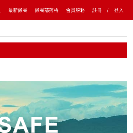
集
最新飯團
飯團部落格
會員服務
註冊
/
登入