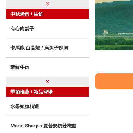
中秋烤肉 / 生鮮
有心肉舖子
卡馬龍 白晶蝦 / 烏魚子鴨胸
豪鮮牛肉
季節推薦 / 新品登場
水果姐姐精選
Marie Sharp's 夏普奶奶辣椒醬