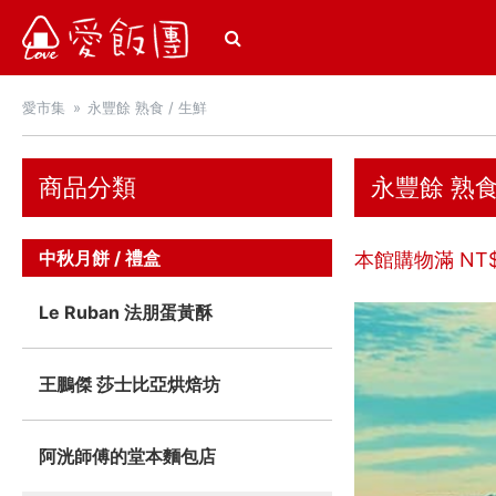
愛飯團
愛市集
永豐餘 熟食 / 生鮮
商品分類
永豐餘 熟食
中秋月餅 / 禮盒
本館購物滿 NT
Le Ruban 法朋蛋黃酥
王鵬傑 莎士比亞烘焙坊
阿洸師傅的堂本麵包店