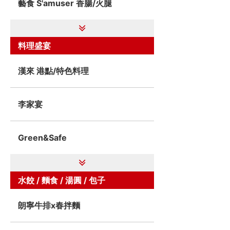
藝食 S'amuser 香腸/火腿
料理盛宴
漢來 港點/特色料理
李家宴
Green&Safe
水餃 / 麵食 / 湯圓 / 包子
朗寧牛排x春拌麵