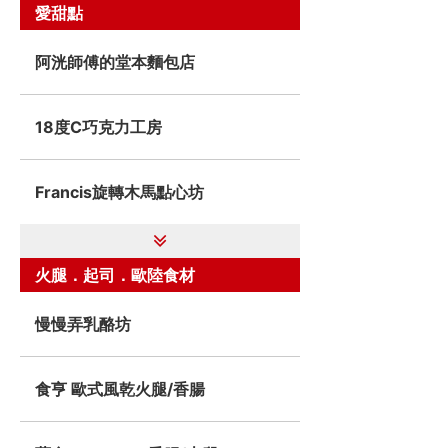
愛甜點
阿洸師傅的堂本麵包店
18度C巧克力工房
Francis旋轉木馬點心坊
火腿．起司．歐陸食材
慢慢弄乳酪坊
食亨 歐式風乾火腿/香腸