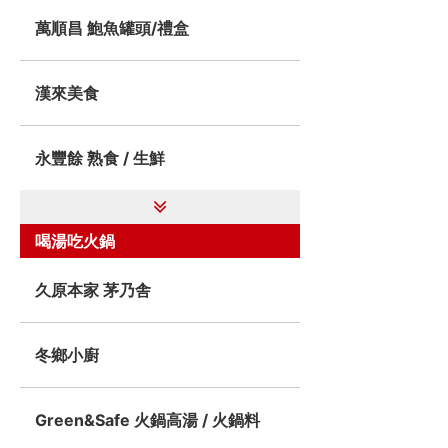
萬順昌 鮑魚罐頭/禮盒
漢來美食
永豐餘 熟食 / 生鮮
喝湯吃火鍋
久原本家 茅乃舎
冬鄉小廚
Green&Safe 火鍋高湯 / 火鍋料