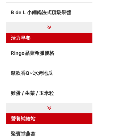
B de L 小銅鍋法式頂級果醬
活力早餐
Ringo品菓希臘優格
鬆軟香Q~冰烤地瓜
雞蛋 / 生菜 / 玉米粒
營養補給站
聚寶堂燕窩