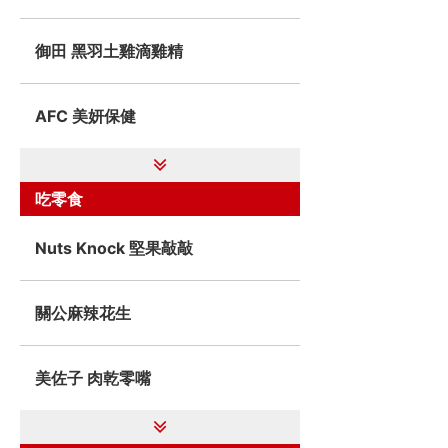
御田 黑羽土雞滴雞精
AFC 美妍保健
吃零食
Nuts Knock 堅果敲敲
關公麻辣花生
美佐子 肉乾零嘴