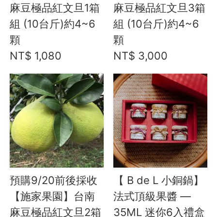
Instagram
麻豆極品紅文旦1箱
麻豆極品紅文旦3箱
組 (10台斤)約4~6
組 (10台斤)約4~6
聯絡我們
顆
顆
客服專線
NT$ 1,080
NT$ 3,000
服務信箱
關於
關於愛飯團
聯絡我們
合作與廣告
預購9/20前後採收
【 B de L 小銅鍋】
媒體推薦與報導
【施家果園】台南
法式頂級果醬 —
麻豆極品紅文旦2箱
35ML 迷你6入禮盒
隱私保護