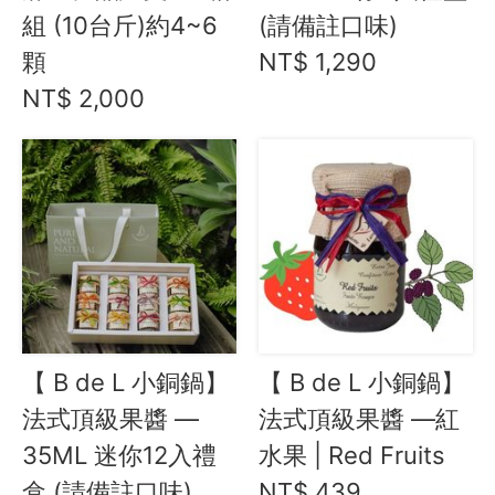
組 (10台斤)約4~6
(請備註口味)
資訊安全
顆
NT$ 1,290
服務條款
NT$ 2,000
【 B de L 小銅鍋】
【 B de L 小銅鍋】
法式頂級果醬 —
法式頂級果醬 —紅
35ML 迷你12入禮
水果 | Red Fruits
盒 (請備註口味)
NT$ 439