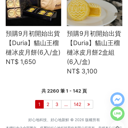
預購9月初開始出貨
預購9月初開始出貨
【Duria】貓山王榴
【Duria】貓山王榴
槤冰皮月餅(6入/盒)
槤冰皮月餅2盒組
NT$ 1,650
(6入/盒)
NT$ 3,100
共 2260 筆 1 - 142 頁
1
2
3
...
142
好心地科技、好心地新鮮 © 2026 版權所有
本網站內之全部圖文，係屬於好心地科技股份有限公司所有，非經本公司同意