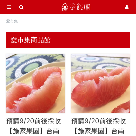
選單
愛飯團
愛市集
首頁
愛市集商品館
21
愛市集商品館
最新飯團
14
Blog
會員服務
社群
愛飯團FB粉絲團
預購9/20前後採收
預購9/20前後採收
YouTube
【施家果園】台南
【施家果園】台南