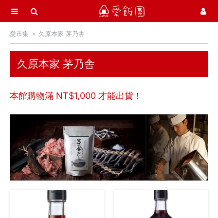
選單
愛飯團
愛市集
久原本家 茅乃舎
首頁
愛市集商品館
21
久原本家 茅乃舎
最新飯團
14
本館購物滿 NT$
1,000
才能出貨！
Blog
會員服務
社群
愛飯團FB粉絲團
YouTube