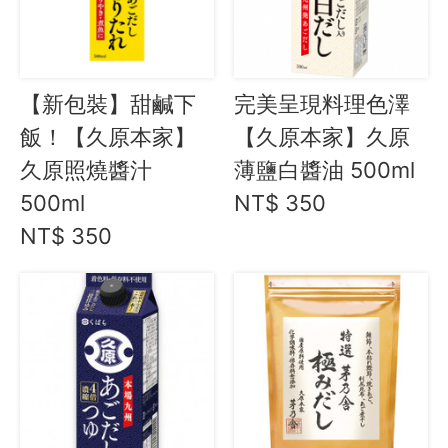
資訊安全
服務條款
【新包裝】甜鹹下
完美呈現料理色澤
飯！【久原本家】
【久原本家】久原
久原照燒醬汁
薄鹽白醬油 500ml
500ml
NT$ 350
NT$ 350