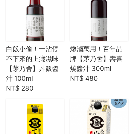
Instagram
聯絡我們
客服專線
服務信箱
白飯小偷！一沾停
燉滷萬用！百年品
不下來的上癮滋味
牌【茅乃舍】壽喜
關於
【茅乃舍】丼飯醬
燒醬汁 300ml
汁 100ml
NT$ 480
關於愛飯團
NT$ 280
聯絡我們
合作與廣告
媒體推薦與報導
隱私保護